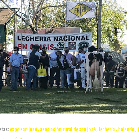
etas:
expo san josé
,
asociación rural de san josé
,
lechería
,
holando
,