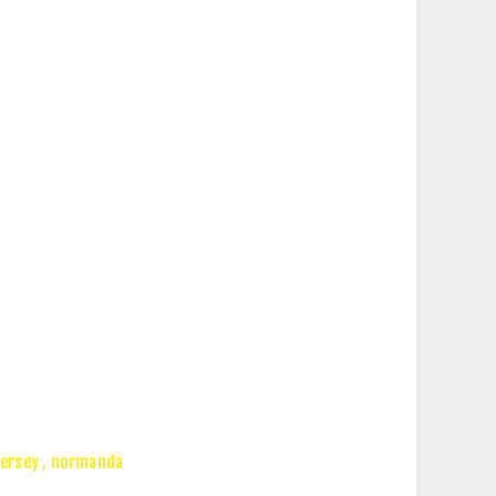
jersey
,
normanda