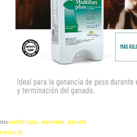
etas:
multifort plus
,
engordador
,
mas kilos
tarios ( d)