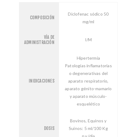
Diclofenac sódico 50
COMPOSICIÓN
mg/ml
VÍA DE
I/M
ADMINISTRACIÓN
Hipertermia
Patologías inflamatorias
o degenerativas del
INIDICACIONES
aparato respiratorio,
aparato génito-mamario
y aparato músculo-
esquelético
Bovinos, Equinos y
DOSIS
Suinos: 5 ml/100 Kg
p.v./día